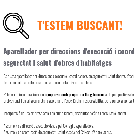
T'ESTEM BUSCANT!
Aparellador per direccions d'execució i coor
seguretat i salut d'obres d'habitatges
Es busca aparellador per direccions d'execució i coordinacions en seguretat i salut d'obres d'hab
departament d'arquitectura a jornada completa (divendres intensiu).
S'ofereix la incorporació en un
equip jove, amb projecte a llarg termini
, amb perspectives de
professional i salari a concretar d'acord amb l'experiència i responsabilitat de la persona aplicant
Incorporació en una empresa amb bon clima laboral, flexibilitat horària i conciliació laboral.
Assumeix de direcció d'execució visada pel Col·legi d'Aparelladors.
Assumeix de coordinació de seguretat i salut visada pel Col·legi d'Aparelladors.