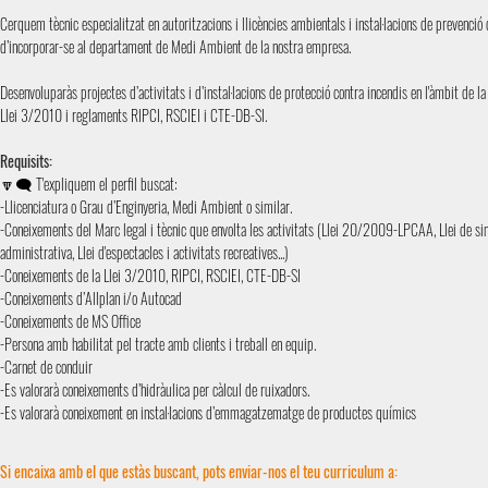
Cerquem tècnic especialitzat en autoritzacions i llicències ambientals i instal·lacions de prevenció 
d’incorporar-se al departament de Medi Ambient de la nostra empresa.
Desenvoluparàs projectes d’activitats i d’instal·lacions de protecció contra incendis en l'àmbit d
Llei 3/2010 i reglaments RIPCI, RSCIEI i CTE-DB-SI.
Requisits:
🔽🗨️ T'expliquem el perfil buscat:
-Llicenciatura o Grau d’Enginyeria, Medi Ambient o similar.
-Coneixements del Marc legal i tècnic que envolta les activitats (Llei 20/2009-LPCAA, Llei de sim
administrativa, Llei d'espectacles i activitats recreatives...)
-Coneixements de la Llei 3/2010, RIPCI, RSCIEI, CTE-DB-SI
-Coneixements d’Allplan i/o Autocad
-Coneixements de MS Office
-Persona amb habilitat pel tracte amb clients i treball en equip.
-Carnet de conduir
-Es valorarà coneixements d’hidràulica per càlcul de ruixadors.
-Es valorarà coneixement en instal·lacions d’emmagatzematge de productes químics
Si encaixa amb el que estàs buscant, pots enviar-nos el teu curriculum a: