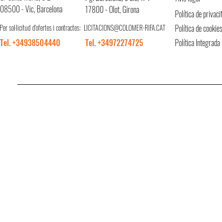
08500 - Vic, Barcelona
17800 - Olot, Girona
Política de privaci
Per sol·licitud d'ofertes i contractes:
LICITACIONS@COLOMER-RIFA.CAT
Política de cookie
Tel. +34938504440
Tel. +34972274725
Política Integrada