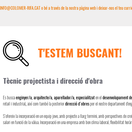
INFO@COLOMER-RIFA.CAT
o bé a través de la nostra pàgina web i deixar-nos el teu curri
T'ESTEM BUSCANT!
Tècnic projectista i direcció d'obra
Es busca
enginyer/a, arquitecte/a, aparellador/a, especialitzat
en el
desenvolupament de
retail i industrial
,
així com també la posterior
direcció d´obres
per el nostre departament d'eng
S´ofereix la incorporació en un equip jove, amb projecte a llarg termini, amb perspectives de cre
salari en funció de la vàlua. Incorporació en una empresa amb bon clima laboral, flexibilitat horària