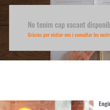
No tenim cap vacant disponi
Gràcies per visitar-nos i consultar les nost
Engi