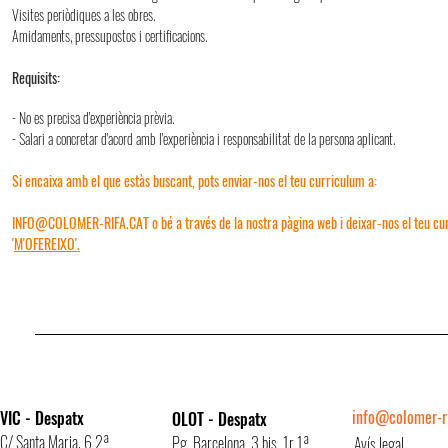
Visites periòdiques a les obres.
Amidaments, pressupostos i certificacions.
Requisits:
- No es precisa d'experiència prèvia.
- Salari a concretar d'acord amb l'experiència i responsabilitat de la persona aplicant.
Si encaixa amb el que estàs buscant, pots enviar-nos el teu curriculum a:
INFO@COLOMER-RIFA.CAT
o bé a través de la nostra pàgina web i deixar-nos el teu cu
'
M'OFEREIXO'.
info@colomer-ri
VIC - Despatx
OLOT - Despatx
C/ Santa Maria, 6 2ª
Pg. Barcelona, 3 bis, 1r 1ª
Avís legal