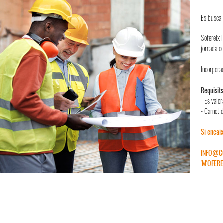
Es busca 
S'ofereix 
jornada co
Incorporac
Requisits
- Es valor
- Carnet 
Si encaix
INFO@C
'
M'OFERE