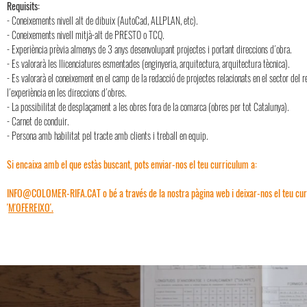
Requisits:
- Coneixements nivell alt de dibuix (AutoCad, ALLPLAN, etc).
- Coneixements nivell mitjà-alt de PRESTO o TCQ.
- Experiència prèvia almenys de 3 anys desenvolupant projectes i portant direccions d´obra.
- Es valorarà les llicenciatures esmentades (enginyeria, arquitectura, arquitectura tècnica).
- Es valorarà el coneixement en el camp de la redacció de projectes relacionats en el sector del re
l´experiència en les direccions d´obres.
- La possibilitat de desplaçament a les obres fora de la comarca (obres per tot Catalunya).
- Carnet de conduir.
- Persona amb habilitat pel tracte amb clients i treball en equip.
Si encaixa amb el que estàs buscant, pots enviar-nos el teu curriculum a:
INFO@COLOMER-RIFA.CAT
o bé a través de la nostra pàgina web i deixar-nos el teu cur
'
M'OFEREIXO'.