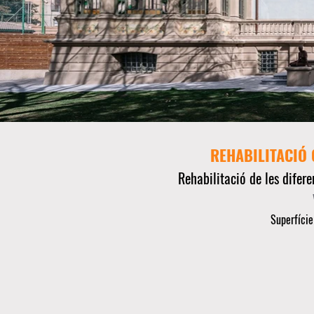
REHABILITACIÓ 
Rehabilitació de les dife
Superfície