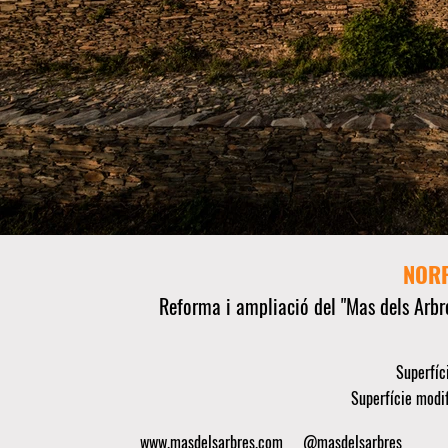
NOR
Reforma i ampliació del "Mas dels Arbr
Superfíc
Superfície modif
www.masdelsarbres.com
@masdelsarbres Autors im