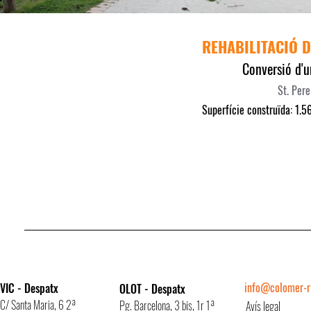
REHABILITACIÓ 
Conversió d'u
St. Pere
Superfície construïda: 1.5
info@colomer-ri
VIC - Despatx
OLOT - Despatx
C/ Santa Maria, 6 2ª
Pg. Barcelona, 3 bis, 1r 1ª
Avís legal