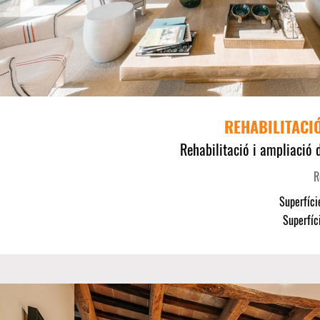
REHABILITACI
Rehabilitació i ampliació 
R
Superfíci
Superfíc