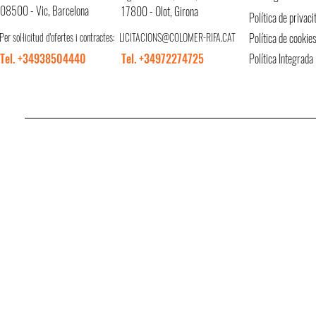
08500 - Vic, Barcelona
17800 - Olot, Girona
Política de privaci
Per sol·licitud d'ofertes i contractes:
LICITACIONS@COLOMER-RIFA.CAT
Política de cookie
Tel. +34938504440
Tel. +34972274725
Política Integrada