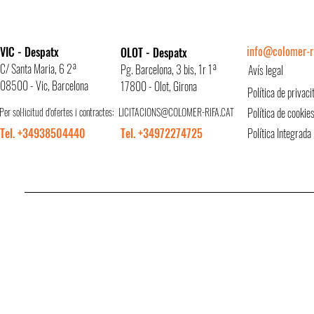
info@colomer-ri
VIC - Despatx
OLOT - Despatx
C/ Santa Maria, 6 2ª
Pg. Barcelona, 3 bis, 1r 1ª
Avís legal
08500 - Vic, Barcelona
17800 - Olot, Girona
Política de privaci
Per sol·licitud d'ofertes i contractes:
LICITACIONS@COLOMER-RIFA.CAT
Política de cookie
Tel. +34938504440
Tel. +34972274725
Política Integrada