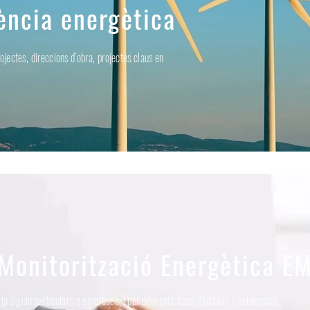
iència energètica
rojectes, direccions d’obra, projectes claus en
Monitorització Energètica E
ja siguin particulars o empreses, i per diferents tipus d’edificis (residencials,