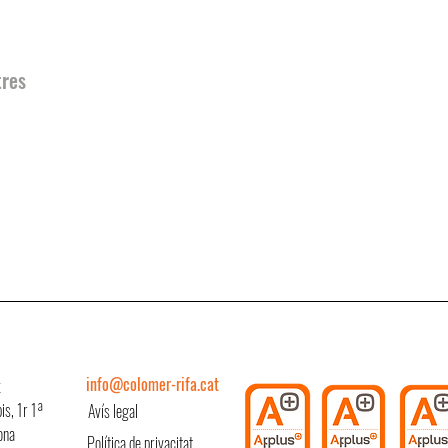
tres
info@colomer-rifa.cat
x
is, 1r 1ª
Avís legal
ona
Política de privacitat