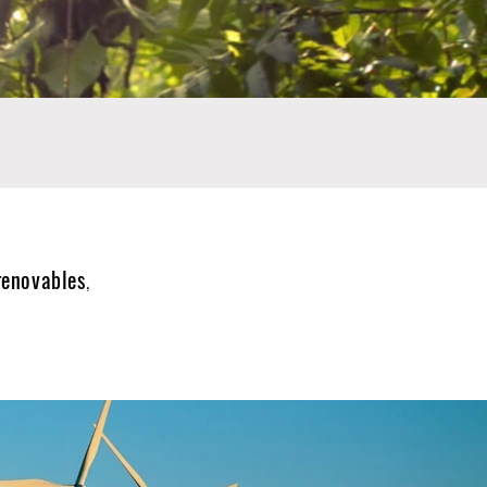
renovables
,