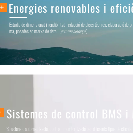
Energies renovables i efic
+
Estudis de dimensionat i rendibilitat, redacció de plecs tècnics, elaboració de p
mà, posades en marxa de detall (
commissionings
)
Sistemes de control BMS i 
+
Solucions d’automatització, control i monitorització per diferents tipus de clients, 