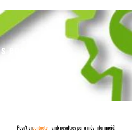
ns energètiques
prova el procediment bàsic per la
Posa't en amb nosaltres per a més informació!
contacte