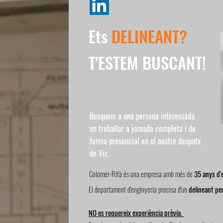
Ets
DELINEANT?
T'ESTEM BUSCANT!
Busquem a una persona interessada
en treballar a jornada completa i de
forma presencial en el nostre despatx
de Vic.
Colomer-Rifà és una empresa amb més de
35 anys d'
El departament d'enginyeria precisa d'un
delineant per
NO es requereix experiència prèvia.