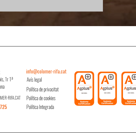
info@colomer-rifa.cat
x
is, 1r 1ª
Avís legal
ona
Política de privacitat
MER-RIFA.CAT
Política de cookies
4725
Política Integrada