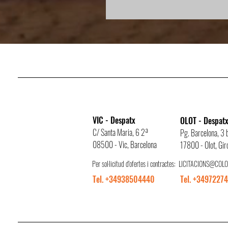
VIC - Despatx
OLOT - Despat
C/ Santa Maria, 6 2ª
Pg. Barcelona, 3 b
08500 - Vic, Barcelona
17800 - Olot, Gir
Per sol·licitud d'ofertes i contractes:
LICITACIONS@COLO
Tel. +34938504440
Tel. +3497227