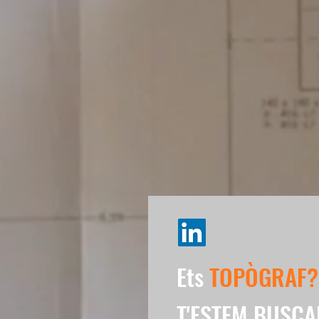
Ets
TOPÒGRAF?
T'ESTEM BUSCA