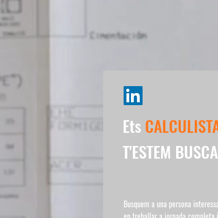
Ets
CALCULIST
T'ESTEM BUSCA
Busquem a una persona interess
en treballar a jornada completa 