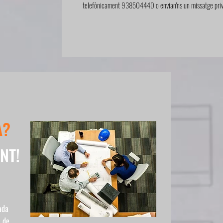
telefònicament 938504440 o envian'ns un missatge priva
A?
NT!
ada
i de