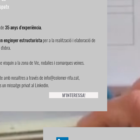
spatx
 de
35 anys d'experiència.
un enginyer estructurista
per a la realització i elaboració de
 d'obra.
e visquin a la zona de Vic, rodalies i comarques veïnes.
te amb nosaltres a través de
info@colomer-rifa.cat
,
un missatge privat al Linkedin.
M'INTERESSA!