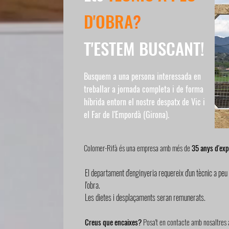
D'OBRA
?
T'ESTEM BUSCANT!
Busquem a una persona interessada en
treballar a jornada completa i de forma
híbrida entorn el nostre despatx de Vic i
el Far de l'Empordà (Girona).
Colomer-Rifà és una empresa amb més de
35 anys d'exp
El departament d'enginyeria requereix d'un tècnic a peu
l'obra.
Les dietes i desplaçaments seran remunerats.
Creus que encaixes?
Posa't en contacte amb nosalt
re
s 