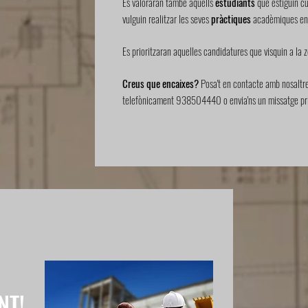
Es valoraran també aquells
estudiants
que estiguin cu
vulguin realitzar les seves
pràctiques
acadèmiques en 
Es prioritzaran aquelles candidatures que visquin a la 
Creus que encaixes?
Posa't en contacte amb nosaltr
telefònicament 938504440 o envia'ns un missatge priv
NT!