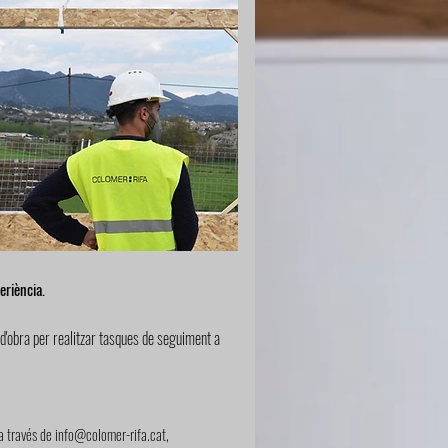
eriència.
 d'obra per realitzar tasques de seguiment a
a través de
info@colomer-rifa.cat
,