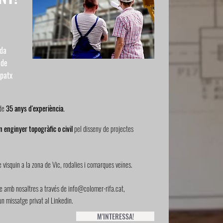
ada
 de
spatx
 de
35 anys d'experiència.
n enginyer topogràfic o civil
pel disseny de projectes
 visquin a la zona de Vic, rodalies i comarques veïnes.
e amb nosaltres a través de
info@colomer-rifa.cat
,
 missatge privat al Linkedin.
M'INTERESSA!