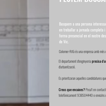
Busquem a una persona interess
en treballar a jornada completa i
forma presencial en el nostre de
de Vic.
Colomer-Rifà és una empresa amb més
El departament d'enginyeria
precisa d'u
d'urbanització.
Es prioritzaran aquelles candidatures que
Creus que encaixes?
Posa't en contact
telefònicament 938504440 o envia'ns un