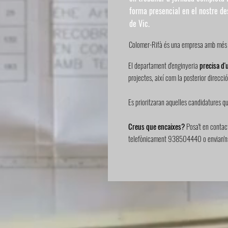
forma presencial en el nostre de
de Vic.
Colomer-Rifà és una empresa amb més
El departament d'enginyeria
precisa d'
projectes, així com la posterior direcció
Es prioritzaran aquelles candidatures qu
Creus que encaixes?
Posa't en contac
telefònicament 938504440 o envian'ns 