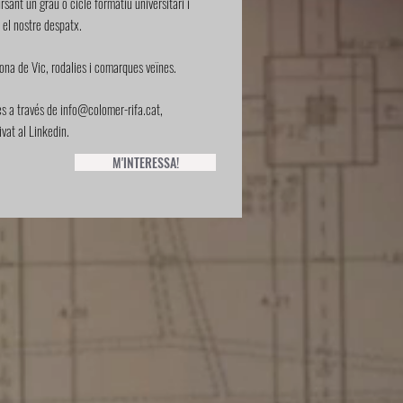
rsant un grau o cicle formatiu universitari i
el nostre despatx.
zona de Vic, rodalies i comarques veïnes.
es a través de
info@colomer-rifa.cat
,
at al Linkedin.
M'INTERESSA!