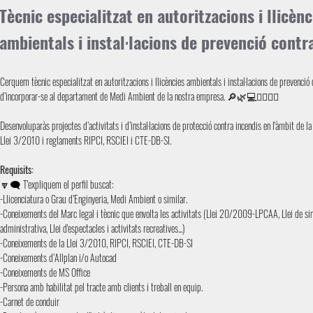
Tècnic especialitzat en autoritzacions i llicènc
ambientals i instal·lacions de prevenció contr
Cerquem tècnic especialitzat en autoritzacions i llicències ambientals i instal·lacions de prevenció 
d’incorporar-se al departament de Medi Ambient de la nostra empresa. 🔎🌿💻👷‍♂️👷‍♀️
Desenvoluparàs projectes d’activitats i d’instal·lacions de protecció contra incendis en l'àmbit d
Llei 3/2010 i reglaments RIPCI, RSCIEI i CTE-DB-SI.
Requisits:
🔽🗨️ T'expliquem el perfil buscat:
-Llicenciatura o Grau d’Enginyeria, Medi Ambient o similar.
-Coneixements del Marc legal i tècnic que envolta les activitats (Llei 20/2009-LPCAA, Llei de sim
administrativa, Llei d'espectacles i activitats recreatives...)
-Coneixements de la Llei 3/2010, RIPCI, RSCIEI, CTE-DB-SI
-Coneixements d’Allplan i/o Autocad
-Coneixements de MS Office
-Persona amb habilitat pel tracte amb clients i treball en equip.
-Carnet de conduir