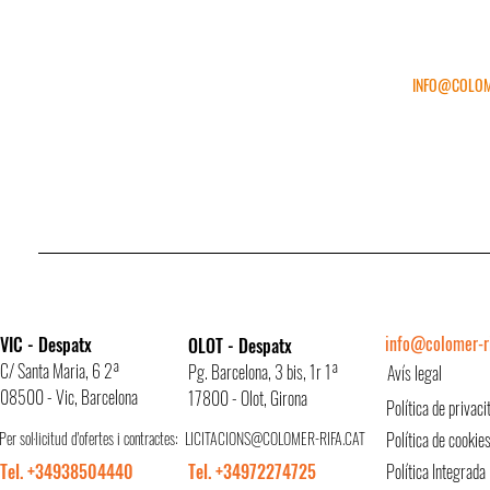
INFO@COLOM
info@colomer-ri
VIC - Despatx
OLOT - Despatx
C/ Santa Maria, 6 2ª
Pg. Barcelona, 3 bis, 1r 1ª
Avís legal
08500 - Vic, Barcelona
17800 - Olot, Girona
Política de privaci
Per sol·licitud d'ofertes i contractes:
LICITACIONS@COLOMER-RIFA.CAT
Política de cookie
Tel. +34938504440
Tel. +34972274725
Política Integrada