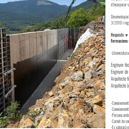
d’incorporar-
Desenvoluparà
3/2010 i reg
Requisits
🔽
Formacions
-Llicenciatura
Enginyer tèc
Enginyer de 
Arquitecte t
Arquitecte (
-Coneixements
-Coneixement
-Persona amb h
-Carnet de co
-Es valorarà e