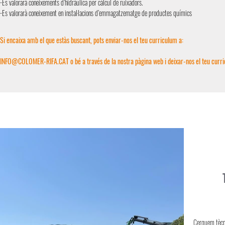
-Es valorarà coneixements d’hidràulica per càlcul de ruixadors.
-Es valorarà coneixement en instal·lacions d’emmagatzematge de productes químics
Si encaixa amb el que estàs buscant, pots enviar-nos el teu curriculum a:
INFO@COLOMER-RIFA.CAT
o bé a través de la nostra pàgina web i deixar-nos el teu curri
Cerquem tècnic