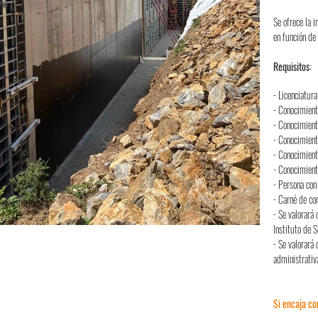
Se ofrece la 
en función de 
Requisitos:
- Licenciatura
- Conocimient
- Conocimient
- Conocimient
- Conocimient
- Conocimient
- Persona con 
- Carné de co
- Se valorará
Instituto de 
- Se valorará
administrativa
Si encaja co