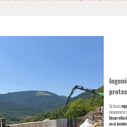
Ingeni
protec
Se busca
ing
incorporarse 
Desarrollará
en el ámbito