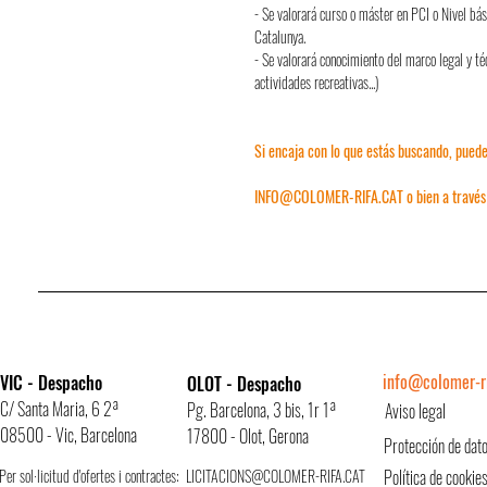
- Se valorará curso o máster en PCI o Nivel bá
Catalunya.
- Se valorará conocimiento del marco legal y t
actividades recreativas...)
Si encaja con lo que estás buscando, puede
INFO@COLOMER-RIFA.CAT
o bien a través
info@colomer-ri
VIC - Despacho
OLOT - Despacho
C/ Santa Maria, 6 2ª
Pg. Barcelona, 3 bis, 1r 1ª
Aviso legal
08500 - Vic, Barcelona
17800 - Olot, Gerona
Protección de dat
Per sol·licitud d'ofertes i contractes:
LICITACIONS@COLOMER-RIFA.CAT
Política de cookie