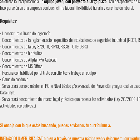
Se ofrece la incorporación a un
equipo joven, con proyecto a largo plazo
, con perspectivas de cr
Incorporación en una empresa con buen clima laboral, flexibilidad horaria y conciliación laboral.
Requisitos:
- Licenciatura o Grado de Ingeniería
- Conocimientos de la reglamentación específica de instalaciones de seguridad industrial (REBT, RIT
- Conocimientos de la Ley 3/2010, RIPCI, RSCIEI, CTE-DB-SI
- Conocimientos de hidráulica
- Conocimientos de Allplan y/o Autocad
- Conocimientos de MS Office
- Persona con habilidad por el trato con clientes y trabajo en equipo.
- Carné de conducir
- Se valorará curso o máster en PCI o Nivel básico y/o avanzado de Prevención y seguridad en caso
Catalunya.
- Se valorará conocimiento del marco legal y técnico que rodea a las actividades (Ley 20/2009-LP
actividades recreativas...)
Si encaja con lo que estás buscando, puedes enviarnos tu currículum a:
INFO@COLOMER-RIFA.CAT
o bien a través de nuestra página web y dejarnos tu currículu