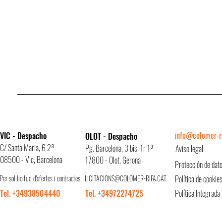
info@colomer-ri
VIC - Despacho
OLOT - Despacho
C/ Santa Maria, 6 2ª
Pg. Barcelona, 3 bis, 1r 1ª
Aviso legal
08500 - Vic, Barcelona
17800 - Olot, Gerona
Protección de dat
Per sol·licitud d'ofertes i contractes:
LICITACIONS@COLOMER-RIFA.CAT
Política de cookie
Tel. +34938504440
Tel. +34972274725
Política Integrada