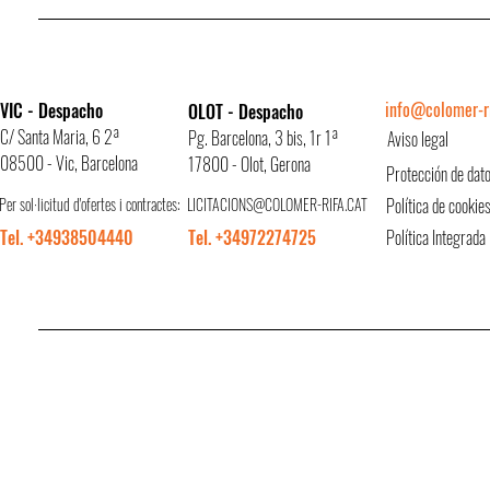
info@colomer-ri
VIC - Despacho
OLOT - Despacho
C/ Santa Maria, 6 2ª
Pg. Barcelona, 3 bis, 1r 1ª
Aviso legal
08500 - Vic, Barcelona
17800 - Olot, Gerona
Protección de dat
Per sol·licitud d'ofertes i contractes:
LICITACIONS@COLOMER-RIFA.CAT
Política de cookie
Tel. +34938504440
Tel. +34972274725
Política Integrada