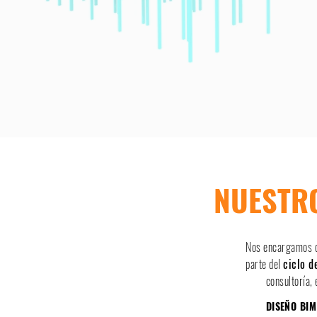
NUESTR
Nos encargamos d
parte del
ciclo d
consultoría, 
DISEÑO BIM