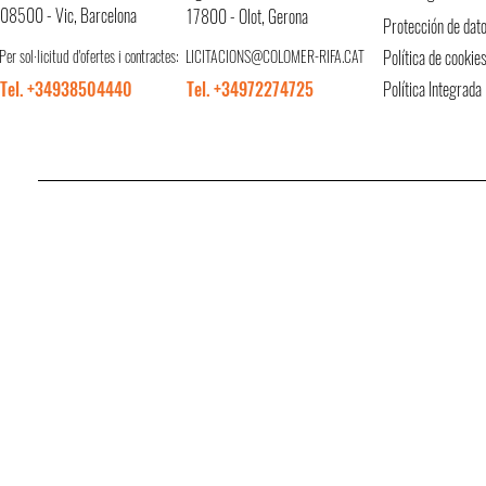
08500 - Vic, Barcelona
17800 - Olot, Gerona
Protección de dat
Per sol·licitud d'ofertes i contractes:
LICITACIONS@COLOMER-RIFA.CAT
Política de cookie
Tel. +34938504440
Tel. +34972274725
Política Integrada