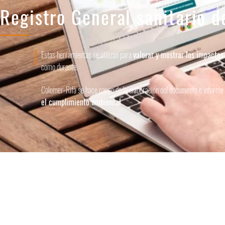
Registro General sanitario d
Estas herramientas se utilizan para
valorar y mostrar los impactos
como durante.
Colomer-Rifà se hace cargo de la elaboración del documento o informe en
el cumplimiento ambiental
.