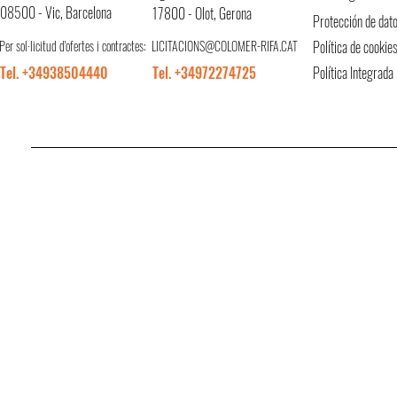
08500 - Vic, Barcelona
17800 - Olot, Gerona
Protección de dat
Per sol·licitud d'ofertes i contractes:
LICITACIONS@COLOMER-RIFA.CAT
Política de cookie
Tel. +34938504440
Tel. +34972274725
Política Integrada